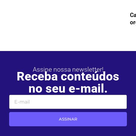
Ca
or
Assine nossa newsletter!
Receba conteúdos
no seu e-mail.
ASSINAR