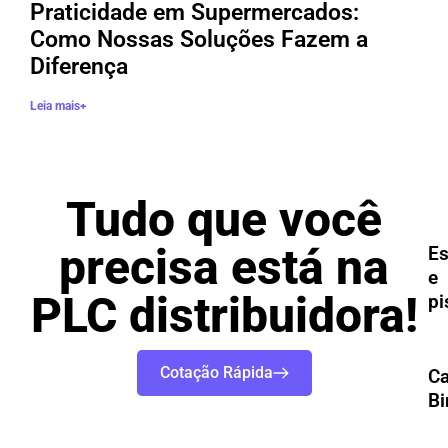
Praticidade em Supermercados:
Como Nossas Soluções Fazem a
Diferença
Leia mais+
Tudo que você
precisa está na
Es
e
PLC distribuidora!
pi
Cotação Rápida
Ca
Bi