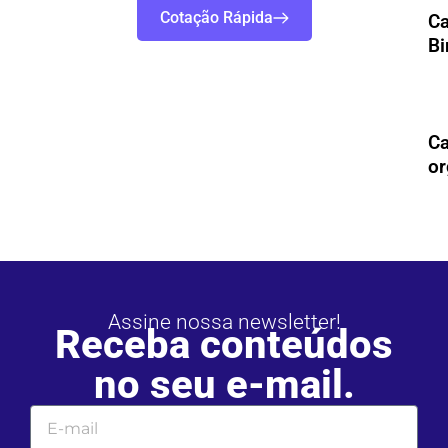
Cotação Rápida
Ca
Bi
Ca
or
Assine nossa newsletter!
Receba conteúdos
no seu e-mail.