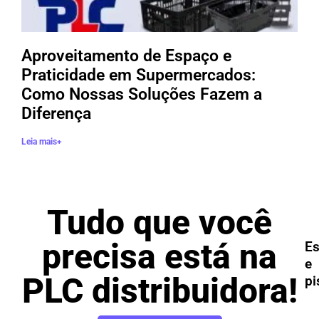
Aproveitamento de Espaço e
Praticidade em Supermercados:
Como Nossas Soluções Fazem a
Diferença
Leia mais+
Tudo que você
precisa está na
Es
e
PLC distribuidora!
pi