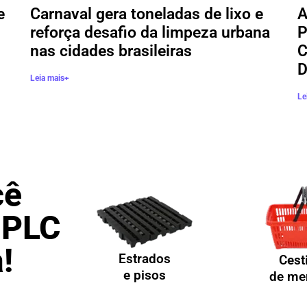
e
Carnaval gera toneladas de lixo e
A
reforça desafio da limpeza urbana
P
nas cidades brasileiras
C
D
Leia mais+
Le
cê
 PLC
!
Estrados
Cest
e pisos
de me