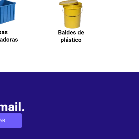
xas
Baldes de
zadoras
plástico
mail.
AR