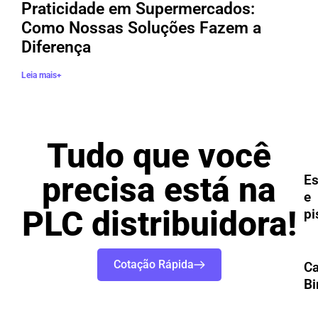
Praticidade em Supermercados:
Como Nossas Soluções Fazem a
Diferença
Leia mais+
Tudo que você
precisa está na
Es
e
PLC distribuidora!
pi
Cotação Rápida
Ca
Bi