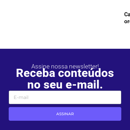
Ca
or
Assine nossa newsletter!
Receba conteúdos
no seu e-mail.
ASSINAR